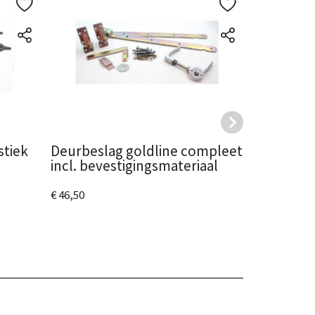
stiek
Deurbeslag goldline compleet
Tuinpoort
incl. bevestigingsmateriaal
compleet 
bevestigi
€ 46,50
€ 38,50
Bekijk het product
Bekijk het