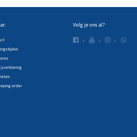
ar:
Volg je ons al?
act
ngstijden
ures
cyverklaring
ieten
eping order