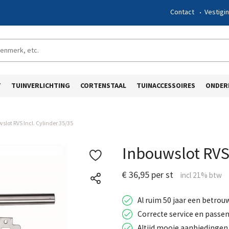
Contact
Vestigi
T
TUINVERLICHTING
CORTENSTAAL
TUINACCESSOIRES
ONDER
slot RVS Incl. Cylinder 35/35
Inbouwslot RVS 
€ 36,95 per st
Al ruim 50 jaar een betrou
Correcte service en passen
Altijd mooie aanbiedingen 