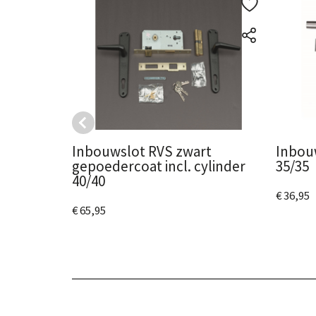
Inbouwslot RVS zwart
Inbouw
gepoedercoat incl. cylinder
35/35
40/40
€ 36,95
€ 65,95
Bekijk
Bekijk het product