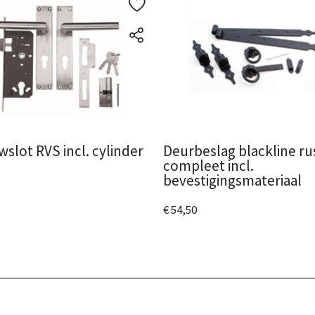
slot RVS incl. cylinder
Deurbeslag blackline ru
compleet incl.
bevestigingsmateriaal
€ 54,50
 het product
Bekijk het product