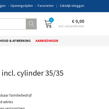
ngen
Openingstijden
Favorieten
Zakelijk inloggen
0
€ 0,00
HOUD & AFWERKING
AANBIEDINGEN
incl. cylinder 35/35
wbaar familiebedrijf
d advies
en restpartijen