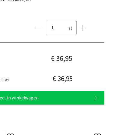
st
€ 36,95
€ 36,95
. btw)
rect in winkelwagen