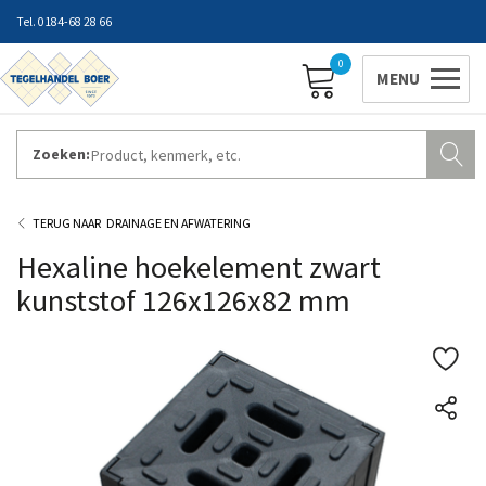
0184-68 28 66
0
Zoeken:
ZAKELIJK INLOGGEN
Contact
Vestigingen
Openingstijden
Favorieten
DRAINAGE EN AFWATERING
Hexaline hoekelement zwart
kunststof 126x126x82 mm