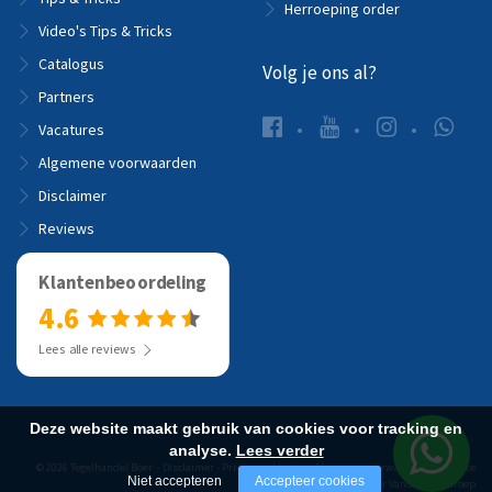
Herroeping order
Video's Tips & Tricks
Catalogus
Volg je ons al?
Partners
Vacatures
Algemene voorwaarden
Disclaimer
Reviews
Klantenbeoordeling
4.6
Lees alle reviews
Deze website maakt gebruik van cookies voor tracking en
analyse.
Lees verder
© 2026 Tegelhandel Boer -
Disclaimer
-
Privacyverklaring
-
Algemene voorwaarden
-
Website
Niet accepteren
Accepteer cookies
realisatie door Vanderperk Groep