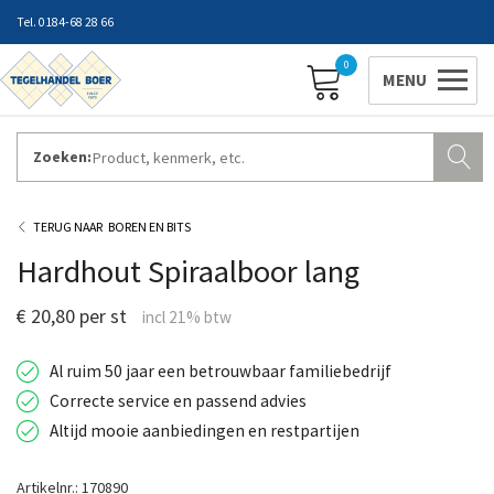
0184-68 28 66
0
Zoeken:
ZAKELIJK INLOGGEN
Contact
Vestigingen
Openingstijden
Favorieten
BOREN EN BITS
Hardhout Spiraalboor lang
€ 20,80 per st
Al ruim 50 jaar een betrouwbaar familiebedrijf
Correcte service en passend advies
Altijd mooie aanbiedingen en restpartijen
Artikelnr.: 170890