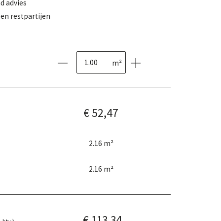
d advies
en restpartijen
m²
€ 52,47
2.16
m²
2.16
m²
€ 113,34