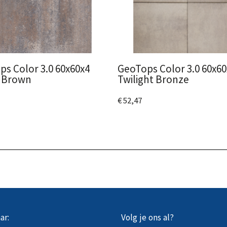
s Color 3.0 60x60x4
GeoTops Color 3.0 60x60
 Brown
Twilight Bronze
€ 52,47
 het product
Bekijk het product
ar:
Volg je ons al?