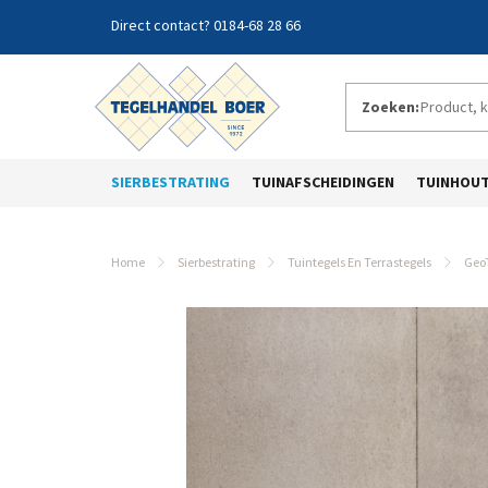
0184-68 28 66
Zoeken:
SIERBESTRATING
TUINAFSCHEIDINGEN
TUINHOU
Home
Sierbestrating
Tuintegels En Terrastegels
GeoT