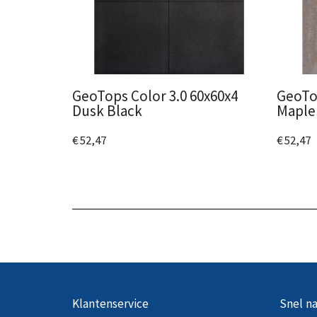
GeoTops Color 3.0 60x60x4
GeoTop
Dusk Black
Maple
€ 52,47
€ 52,47
Bekijk het product
Bekijk
Klantenservice
Snel na