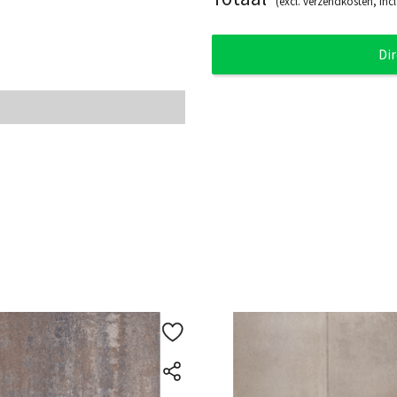
(excl. verzendkosten, incl
Di