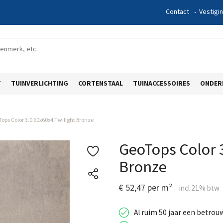
Contact
Vestigi
T
TUINVERLICHTING
CORTENSTAAL
TUINACCESSOIRES
ONDER
ops Color 3.0 60x60x4 Twilight Bronze
GeoTops Color 3
Bronze
€ 52,47 per m²
Al ruim 50 jaar een betrou