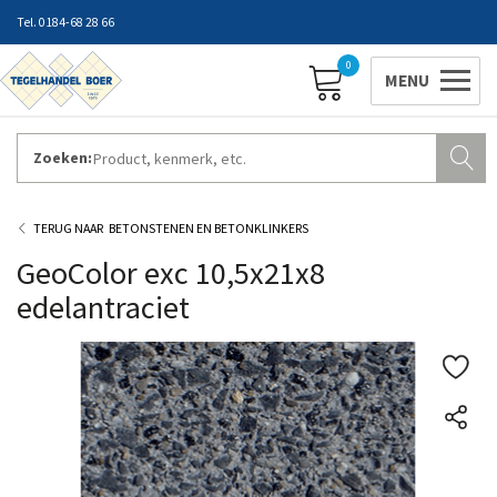
0184-68 28 66
0
Zoeken:
ZAKELIJK INLOGGEN
Contact
Vestigingen
Openingstijden
Favorieten
BETONSTENEN EN BETONKLINKERS
GeoColor exc 10,5x21x8
edelantraciet