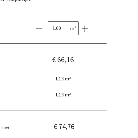
m²
€ 66,16
1.13
m²
1.13
m²
€ 74,76
. btw)