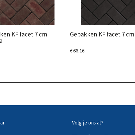
ken KF facet 7 cm
Gebakken KF facet 7 cm
a
€ 66,16
Bekijk het product
 het product
ar:
Volg je ons al?