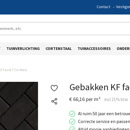
Contact
Vestigi
T
TUINVERLICHTING
CORTENSTAAL
TUINACCESSOIRES
ONDER
F Facet 7 Cm Nero
Gebakken KF fa
€ 66,16 per m²
Al ruim 50 jaar een betrou
Correcte service en passen
Altijd mooie aanbiedingen 