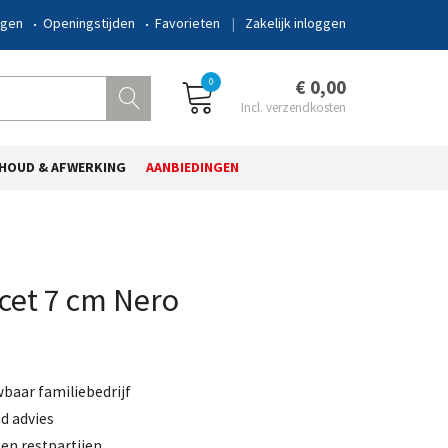
ngen
Openingstijden
Favorieten
Zakelijk inloggen
0
€ 0,00
HOUD & AFWERKING
AANBIEDINGEN
cet 7 cm Nero
wbaar familiebedrijf
d advies
en restpartijen