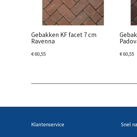
Gebakken KF facet 7 cm
Gebak
Ravenna
Padov
€ 60,55
€ 60,55
Bekijk het product
Bekijk
Klantenservice
Snel na