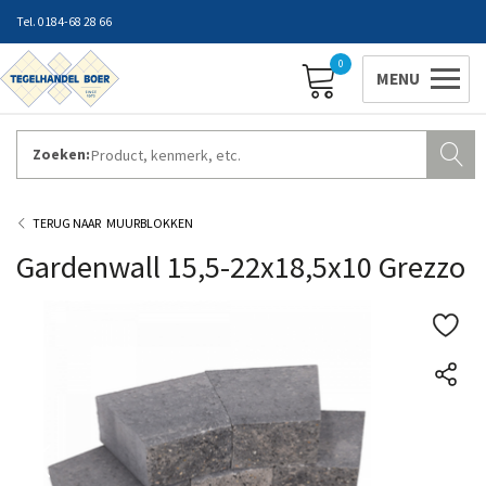
0184-68 28 66
0
Zoeken:
ZAKELIJK INLOGGEN
Contact
Vestigingen
Openingstijden
Favorieten
MUURBLOKKEN
Gardenwall 15,5-22x18,5x10 Grezzo