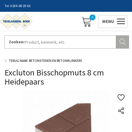
0184-68 28 66
0
Zoeken:
ZAKELIJK INLOGGEN
Contact
Vestigingen
Openingstijden
Favorieten
BETONSTENEN EN BETONKLINKERS
Excluton Bisschopmuts 8 cm
Heidepaars