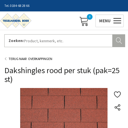
0184-68 28 66
0
Zoeken:
ZAKELIJK INLOGGEN
Contact
Vestigingen
Openingstijden
Favorieten
OVERKAPPINGEN
Dakshingles rood per stuk (pak=25
st)