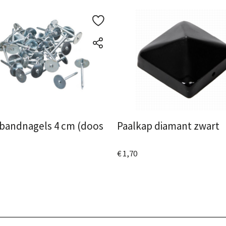
andnagels 4 cm (doos
Paalkap diamant zwart
€ 1,70
Bekijk het product
 het product