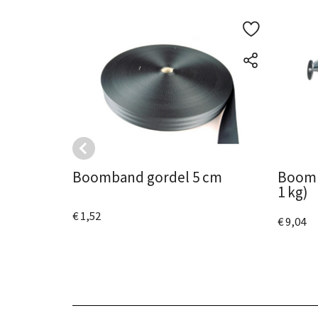
Boomband gordel 5 cm
Boomb
1 kg)
€ 1,52
€ 9,04
Bekijk het product
Bekijk