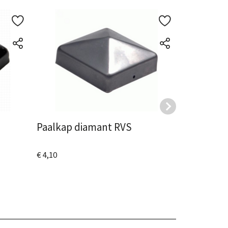
Paalkap diamant RVS
Paalkap d
€ 4,10
€ 1,50
Bekijk het product
Bekijk het