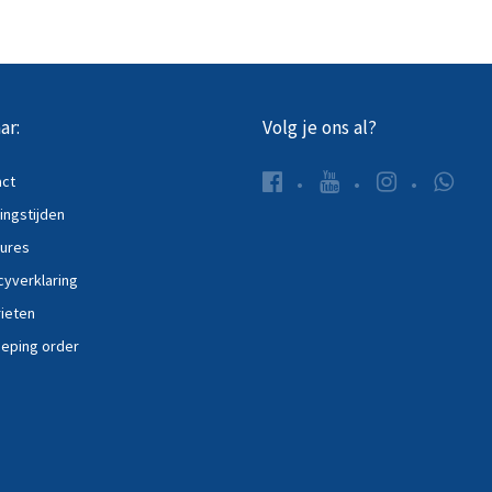
ar:
Volg je ons al?
act
ngstijden
ures
cyverklaring
ieten
eping order