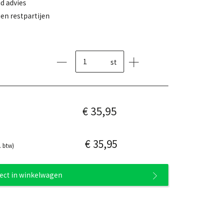
d advies
en restpartijen
st
€ 35,95
€ 35,95
. btw)
rect in winkelwagen