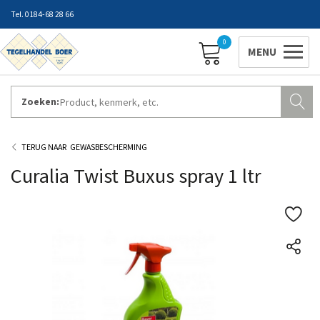
0184-68 28 66
0
Zoeken:
ZAKELIJK INLOGGEN
Contact
Vestigingen
Openingstijden
Favorieten
GEWASBESCHERMING
Curalia Twist Buxus spray 1 ltr