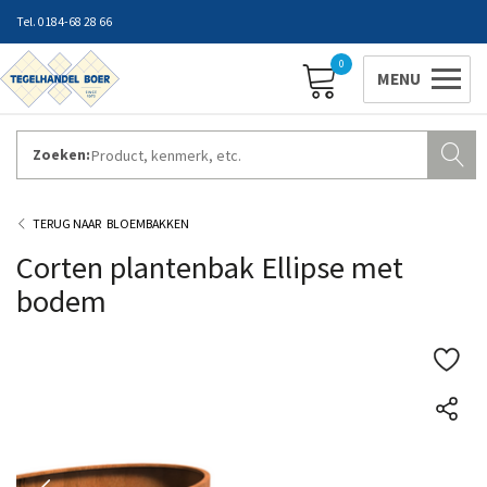
0184-68 28 66
0
Zoeken:
ZAKELIJK INLOGGEN
Contact
Vestigingen
Openingstijden
Favorieten
BLOEMBAKKEN
Corten plantenbak Ellipse met
bodem