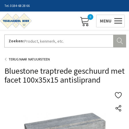
0184-68 28 66
0
Zoeken:
ZAKELIJK INLOGGEN
Contact
Vestigingen
Openingstijden
Favorieten
NATUURSTEEN
Bluestone traptrede geschuurd met
facet 100x35x15 antisliprand