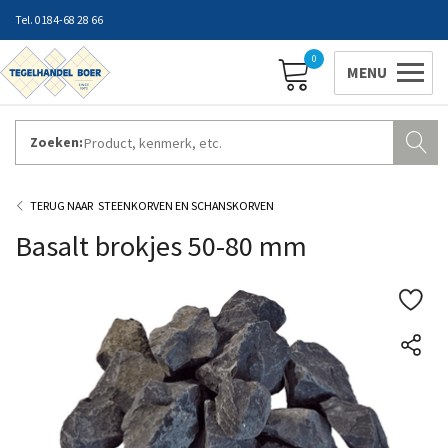
0184-68 28 66
0
Zoeken:
ZAKELIJK INLOGGEN
Contact
Vestigingen
Openingstijden
Favorieten
STEENKORVEN EN SCHANSKORVEN
Basalt brokjes 50-80 mm