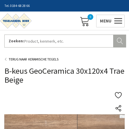
0184-68 28 66
0
Zoeken:
ZAKELIJK INLOGGEN
Contact
Vestigingen
Openingstijden
Favorieten
KERAMISCHE TEGELS
B-keus GeoCeramica 30x120x4 Trae
Beige