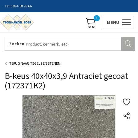
0184-68 28 66
0
Zoeken:
ZAKELIJK INLOGGEN
Contact
Vestigingen
Openingstijden
Favorieten
TEGELS EN STENEN
B-keus 40x40x3,9 Antraciet gecoat
(172371K2)