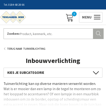
0184-68 28 66
0
Zoeken:
ZAKELIJK INLOGGEN
Contact
Vestigingen
Openingstijden
Favorieten
TUINVERLICHTING
Inbouwverlichting
Spots
Tuinverlichting kan op diverse manieren verwerkt worden.
Inbouwverlichting
Wat is er mooier dan een lamp in de tegel te monteren om zo
Wandlampen
het looppad te accentueren? Of een lampje in een muurblok
inbouwen om zo de border, opstap of scheidingsmuur een
Staande lampen
extra accent te geven. Maar ook die hoge boom i n de tuin kan