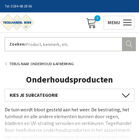
0184-68 28 66
0
Zoeken:
ZAKELIJK INLOGGEN
Contact
Vestigingen
Openingstijden
Favorieten
ONDERHOUD & AFWERKING
Onderhoudsproducten
Splitplaten en anti-worteldoek
De tuin wordt bloot gesteld aan het weer. De bestrating, het
Voegmiddelen
tuinhout en alle andere elementen kunnen door regen,
Lijm en diverse mortels
bladeren en UV-straling vervuilen en verkleuren. Tegelhandel
Boer heeft diverse onderhoudsproducten in het assortiment
Drainage en afwatering
om uw tuin te beschermen tegen vervuiling of juist om deze