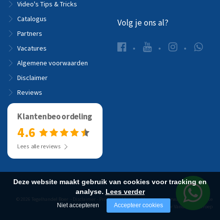
Video's Tips & Tricks
Catalogus
Volg je ons al?
Partners
Vacatures
Algemene voorwaarden
Disclaimer
Reviews
Klantenbeoordeling
4.6
Lees alle reviews
Deze website maakt gebruik van cookies voor tracking en
analyse.
Lees verder
© 2026 Tegelhandel Boer -
Disclaimer
-
Privacyverklaring
-
Algemene voorwaarden
-
Website
Niet accepteren
Accepteer cookies
realisatie door Vanderperk Groep